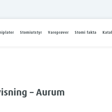
iplater
Stomiutstyr
Vareprøver
Stomi fakta
Kata
isning – Aurum