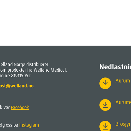
elland Norge distribuerer
Nedlastni
tomiprodukter fra Welland Medical.
rg.nr: 819115052
Aurum 
ost@welland.no
Aurum
ik vår
Facebook
Brosjy
ølg oss på
Instagram