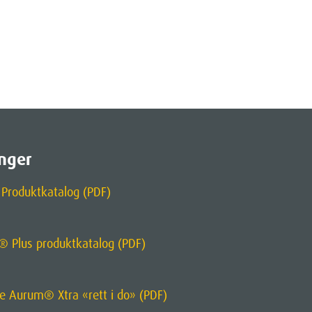
nger
Produktkatalog (PDF)
® Plus produktkatalog (PDF)
re Aurum® Xtra «rett i do» (PDF)