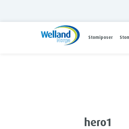
Stomiposer
Stom
hero1