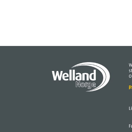
W
s
O
p
L
F