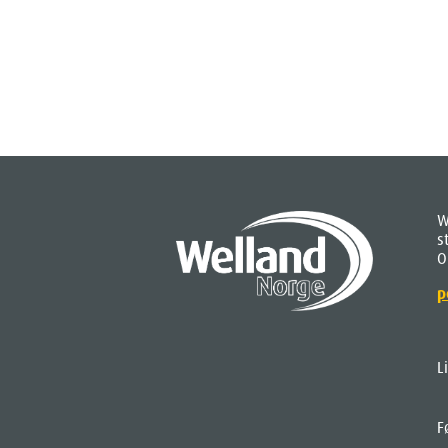
W
s
O
p
L
F