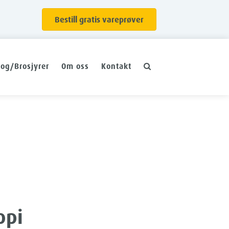
Bestill gratis vareprøver
log/Brosjyrer
Om oss
Kontakt
opi