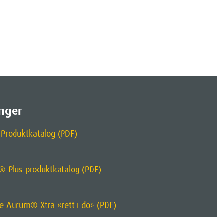
nger
Produktkatalog (PDF)
® Plus produktkatalog (PDF)
re Aurum® Xtra «rett i do» (PDF)