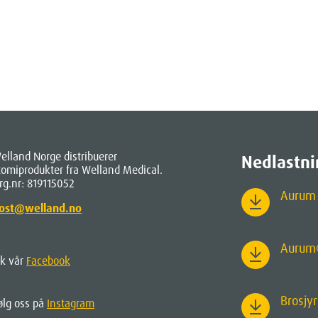
elland Norge distribuerer
Nedlastni
tomiprodukter fra Welland Medical.
rg.nr: 819115052
Aurum 
ost@welland.no
Aurum
ik vår
Facebook
Brosjy
ølg oss på
Instagram