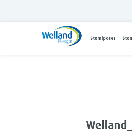
Stomiposer
Stom
Welland_