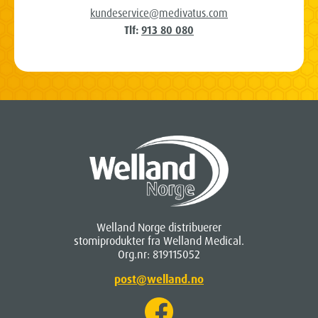
kundeservice@medivatus.com
Tlf:
913 80 080
Welland Norge distribuerer
stomiprodukter fra Welland Medical.
Org.nr: 819115052
post@welland.no