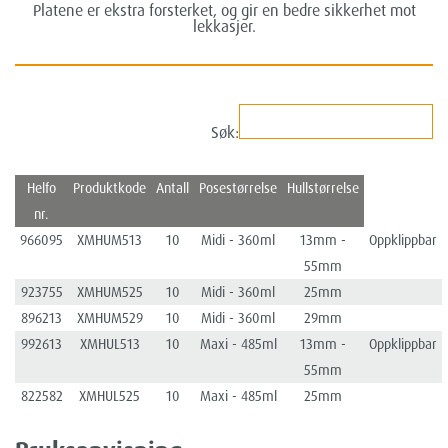
Platene er ekstra forsterket, og gir en bedre sikkerhet mot
lekkasjer.
Søk:
Helfo
Produktkode
Antall
Posestørrelse
Hullstørrelse
nr.
966095
XMHUM513
10
Midi - 360ml
13mm -
Oppklippbar
55mm
923755
XMHUM525
10
Midi - 360ml
25mm
896213
XMHUM529
10
Midi - 360ml
29mm
992613
XMHUL513
10
Maxi - 485ml
13mm -
Oppklippbar
55mm
822582
XMHUL525
10
Maxi - 485ml
25mm