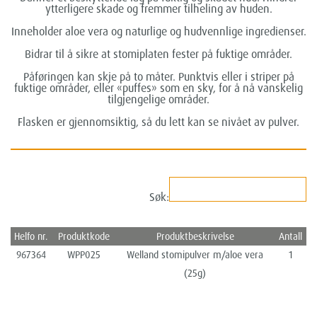
ytterligere skade og fremmer tilheling av huden.
Inneholder aloe vera og naturlige og hudvennlige ingredienser.
Bidrar til å sikre at stomiplaten fester på fuktige områder.
Påføringen kan skje på to måter. Punktvis eller i striper på
fuktige områder, eller «puffes» som en sky, for å nå vanskelig
tilgjengelige områder.
Flasken er gjennomsiktig, så du lett kan se nivået av pulver.
Søk:
Helfo nr.
Produktkode
Produktbeskrivelse
Antall
967364
WPP025
Welland stomipulver m/aloe vera
1
(25g)