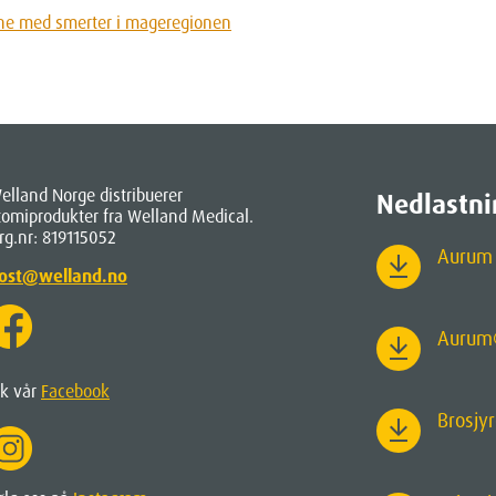
elland Norge distribuerer
Nedlastni
tomiprodukter fra Welland Medical.
rg.nr: 819115052
Aurum 
ost@welland.no
Aurum
ik vår
Facebook
Brosjy