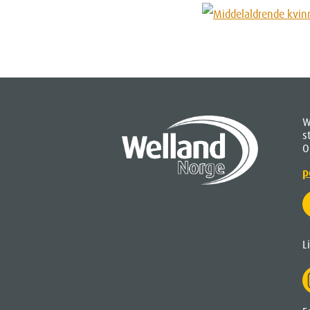
W
s
O
p
L